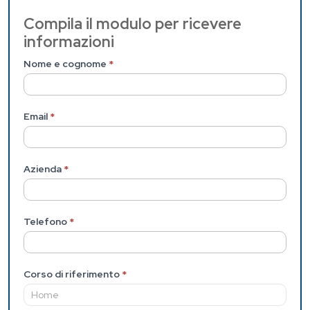
Contattaci
Compila il modulo per ricevere
informazioni
(Pagina
interna)
Nome e cognome
*
Email
*
Azienda
*
Telefono
*
Corso di riferimento
*