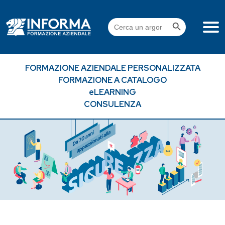
Skip
to
Search Button
Search
content
for:
FORMAZIONE AZIENDALE PERSONALIZZATA
FORMAZIONE A CATALOGO
eLEARNING
CONSULENZA