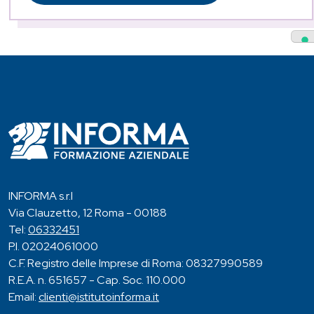
INFORMA s.r.l
Via Clauzetto, 12 Roma - 00188
Tel:
06332451
P.I. 02024061000
C.F. Registro delle Imprese di Roma: 08327990589
R.E.A. n. 651657 - Cap. Soc. 110.000
Email:
clienti@istitutoinforma.it