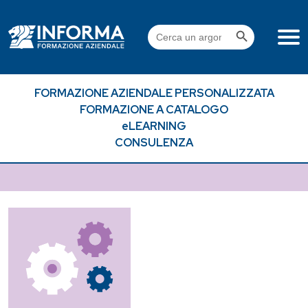
Skip
to
Search Button
Search
content
for:
FORMAZIONE AZIENDALE PERSONALIZZATA
FORMAZIONE A CATALOGO
eLEARNING
CONSULENZA