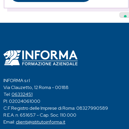
INFORMA s.r.l
Via Clauzetto, 12 Roma - 00188
Tel:
06332451
P.I. 02024061000
C.F. Registro delle Imprese di Roma: 08327990589
R.E.A. n. 651657 - Cap. Soc. 110.000
Email:
clienti@istitutoinforma.it