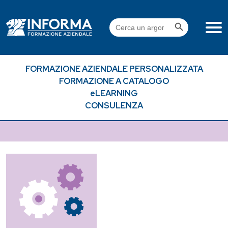
Skip
to
Search Button
Search
content
for:
FORMAZIONE AZIENDALE PERSONALIZZATA
FORMAZIONE A CATALOGO
eLEARNING
CONSULENZA