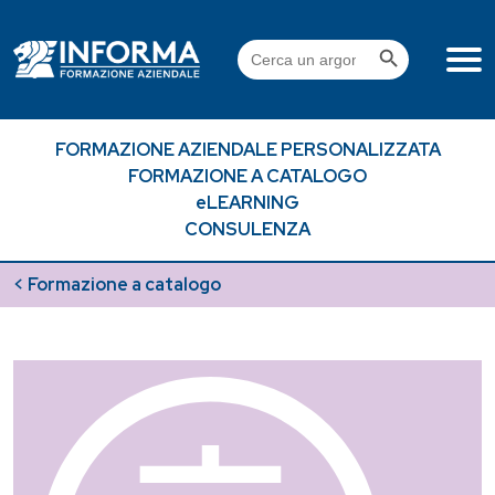
Skip
to
Search Button
Search
content
for:
FORMAZIONE AZIENDALE PERSONALIZZATA
FORMAZIONE A CATALOGO
eLEARNING
CONSULENZA
< Formazione a catalogo