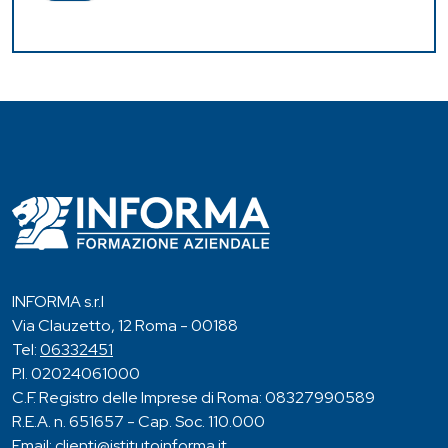
INFORMA s.r.l
Via Clauzetto, 12 Roma - 00188
Tel:
06332451
P.I. 02024061000
C.F. Registro delle Imprese di Roma: 08327990589
R.E.A. n. 651657 - Cap. Soc. 110.000
Email:
clienti@istitutoinforma.it