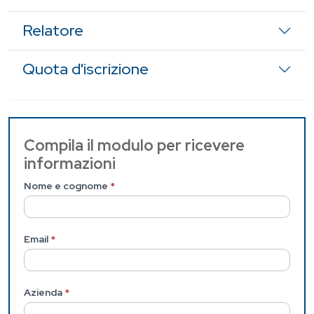
Relatore
Quota d'iscrizione
Contattaci
Compila il modulo per ricevere
informazioni
(Pagina
interna)
Nome e cognome
*
Email
*
Azienda
*