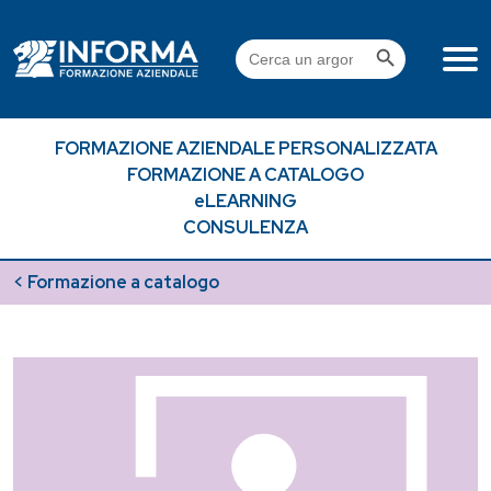
Skip
to
Search Button
Search
content
for:
FORMAZIONE AZIENDALE PERSONALIZZATA
FORMAZIONE A CATALOGO
eLEARNING
CONSULENZA
< Formazione a catalogo