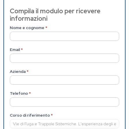
Contattaci
Compila il modulo per ricevere
informazioni
(Pagina
interna)
Nome e cognome
*
Email
*
Azienda
*
Telefono
*
Corso di riferimento
*