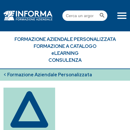
Skip
to
Search Button
Search
content
for:
FORMAZIONE AZIENDALE PERSONALIZZATA
FORMAZIONE A CATALOGO
eLEARNING
CONSULENZA
< Formazione Aziendale Personalizzata