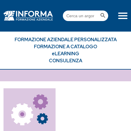
Skip
to
Search Button
Search
content
for:
FORMAZIONE AZIENDALE PERSONALIZZATA
FORMAZIONE A CATALOGO
eLEARNING
CONSULENZA