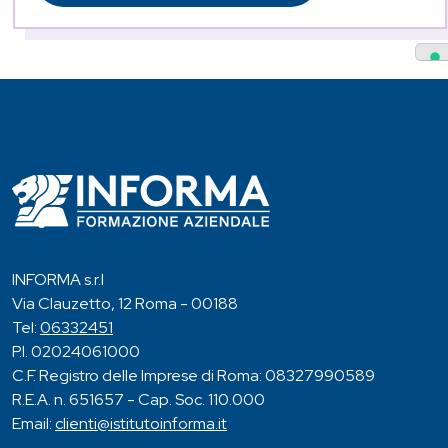
INFORMA s.r.l
Via Clauzetto, 12 Roma - 00188
Tel:
06332451
P.I. 02024061000
C.F. Registro delle Imprese di Roma: 08327990589
R.E.A. n. 651657 - Cap. Soc. 110.000
Email:
clienti@istitutoinforma.it