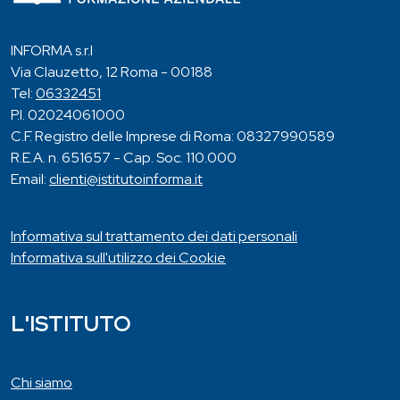
INFORMA s.r.l
Via Clauzetto, 12 Roma - 00188
Tel:
06332451
P.I. 02024061000
C.F. Registro delle Imprese di Roma: 08327990589
R.E.A. n. 651657 - Cap. Soc. 110.000
Email:
clienti@istitutoinforma.it
Informativa sul trattamento dei dati personali
Informativa sull'utilizzo dei Cookie
L'ISTITUTO
Chi siamo