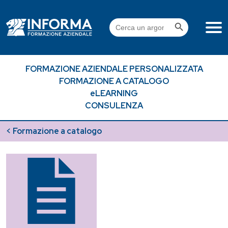
Skip
to
Search Button
Search
content
for:
FORMAZIONE AZIENDALE PERSONALIZZATA
FORMAZIONE A CATALOGO
eLEARNING
CONSULENZA
< Formazione a catalogo