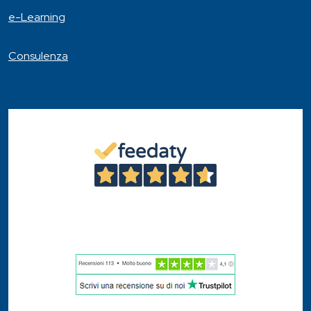
e-Learning
Consulenza
4,6
/5
46
Recensioni