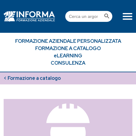
Skip
to
Search Button
Search
content
for:
FORMAZIONE AZIENDALE PERSONALIZZATA
FORMAZIONE A CATALOGO
eLEARNING
CONSULENZA
< Formazione a catalogo