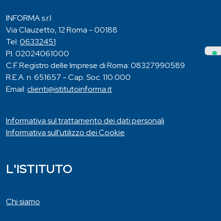
INFORMA s.r.l
Via Clauzetto, 12 Roma - 00188
Tel:
06332451
P.I. 02024061000
C.F. Registro delle Imprese di Roma: 08327990589
R.E.A. n. 651657 - Cap. Soc. 110.000
Email:
clienti@istitutoinforma.it
Informativa sul trattamento dei dati personali
Informativa sull'utilizzo dei Cookie
L'ISTITUTO
Chi siamo