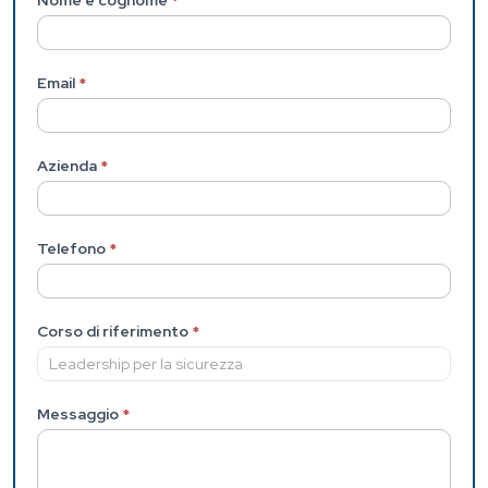
interna)
Nome e cognome
*
Email
*
Azienda
*
Telefono
*
Corso di riferimento
*
Messaggio
*