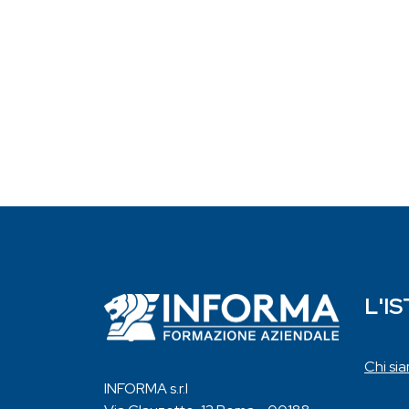
L'I
Chi si
INFORMA s.r.l