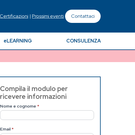
 Certificazioni
|
Prossimi eventi
Contattaci
eLEARNING
CONSULENZA
Contattaci
Compila il modulo per
ricevere informazioni
(Pagina
Nome e cognome
*
interna)
Email
*