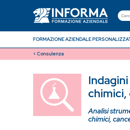
Skip
to
Searc
content
for:
FORMAZIONE AZIENDALE PERSONALIZZA
< Consulenza
Indagini
chimici,
Analisi strume
chimici, cance