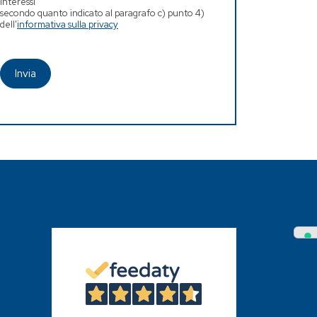
interessi
secondo quanto indicato al paragrafo c) punto 4)
dell'
informativa sulla privacy
Invia
4,6
/5