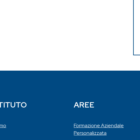
STITUTO
AREE
amo
Formazione Aziendale
Personalizzata