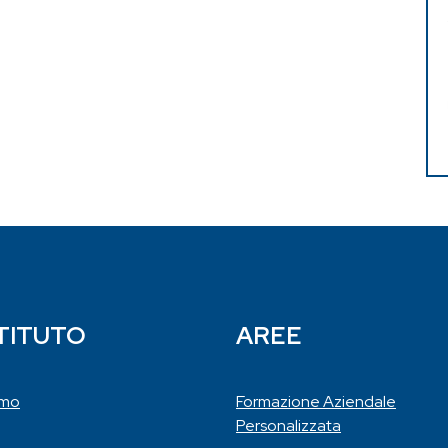
STITUTO
AREE
amo
Formazione Aziendale
Personalizzata