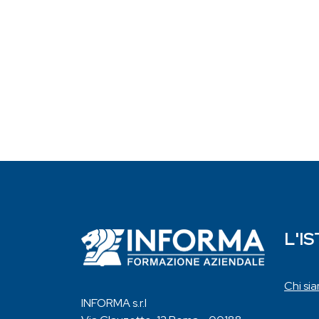
L'I
Chi si
INFORMA s.r.l