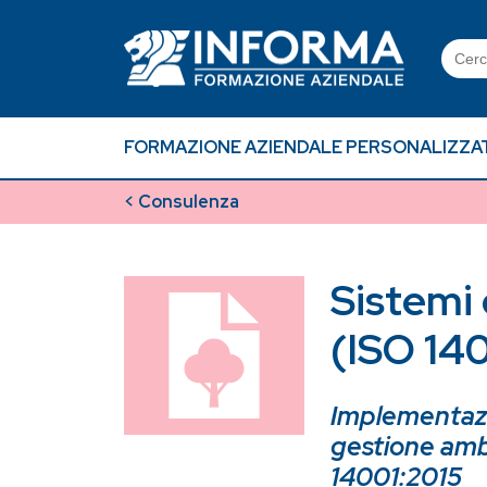
Skip
to
Searc
content
for:
FORMAZIONE AZIENDALE PERSONALIZZA
< Consulenza
Sistemi 
(ISO 14
Implementazio
gestione amb
14001:2015