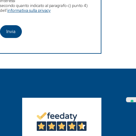
interessi
secondo quanto indicato al paragrafo c) punto 4)
dell'
informativa sulla privacy
Invia
4,6
/5