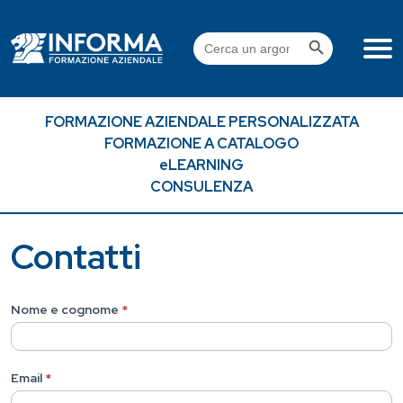
Skip
to
Search Button
Search
content
for:
FORMAZIONE AZIENDALE PERSONALIZZATA
FORMAZIONE A CATALOGO
eLEARNING
CONSULENZA
Contatti
Contattaci
Nome e cognome
*
Email
*