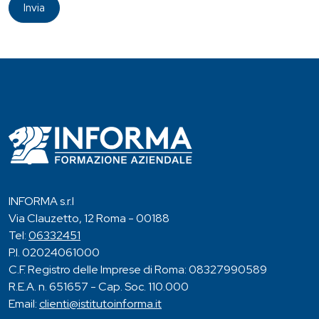
Invia
INFORMA s.r.l
Via Clauzetto, 12 Roma - 00188
Tel:
06332451
P.I. 02024061000
C.F. Registro delle Imprese di Roma: 08327990589
R.E.A. n. 651657 - Cap. Soc. 110.000
Email:
clienti@istitutoinforma.it