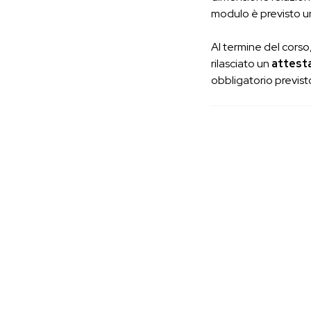
modulo è previsto 
Al termine del corso,
rilasciato un
attesta
obbligatorio previst