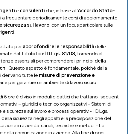
rigenti
e
consulenti
che, in base all’
Accordo Stato-
ti a frequentare periodicamente corsi di aggiornamento
e sicurezza sul lavoro
, con un focus particolare sulle
igenti
.
gettato per
approfondire le responsabilità
delle
hiamate dal
Titolo I del D.Lgs. 81/08
, fornendo al
enze essenziali per comprendere i
principi della
chi
. Questo aspetto è fondamentale, poiché dalla
i derivano tutte le
misure di prevenzione e
rie per garantire un ambiente di lavoro sicuro.
 di 6 ore è diviso in moduli didattici che trattano i seguenti
rmativi – giuridici e tecnico organizzativi – Sistemi di
 e sicurezza sul lavoro e processi operativi- Il D.Lgs.
 della sicurezza negli appalti e la predisposizione del
icazione in azienda: canali, tecniche e metodi – La
 della comunicazione in azienda. Alla fine di ogni