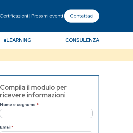
 Certificazioni
|
Prossimi eventi
Contattaci
eLEARNING
CONSULENZA
Contattaci
Compila il modulo per
ricevere informazioni
(Pagina
Nome e cognome
*
interna)
Email
*