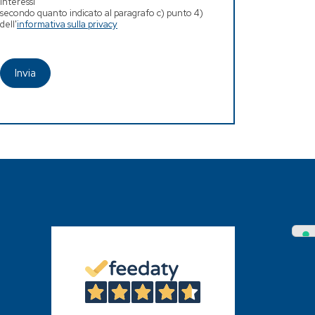
interessi
secondo quanto indicato al paragrafo c) punto 4)
dell'
informativa sulla privacy
Invia
4,6
/5