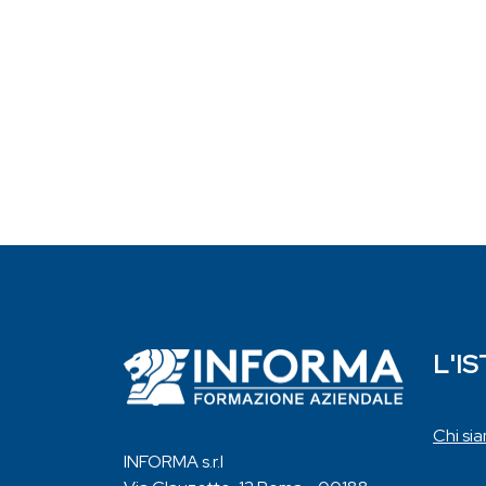
L'I
Chi si
INFORMA s.r.l