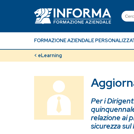
Skip
to
Searc
content
for:
FORMAZIONE AZIENDALE PERSONALIZZA
< eLearning
Aggiorn
Per i Dirigen
quinquennale,
relazione ai p
sicurezza sul