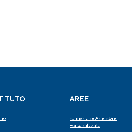
STITUTO
AREE
amo
Formazione Aziendale
Personalizzata