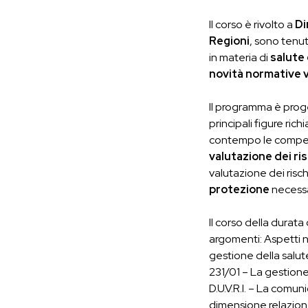
Il corso è rivolto a
Di
Regioni
, sono tenu
in materia di
salute 
novità normative v
Il programma è pro
principali figure ric
contempo le compet
valutazione dei ris
valutazione dei risch
protezione
necessa
Il corso della durata
argomenti: Aspetti no
gestione della salute
231/01 – La gestione
D.U.V.R.I. – La comun
dimensione relazione