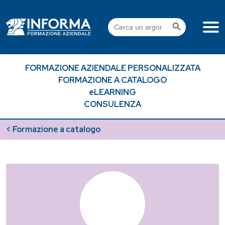
Skip
to
Search Button
Search
content
for:
FORMAZIONE AZIENDALE PERSONALIZZATA
FORMAZIONE A CATALOGO
eLEARNING
CONSULENZA
< Formazione a catalogo