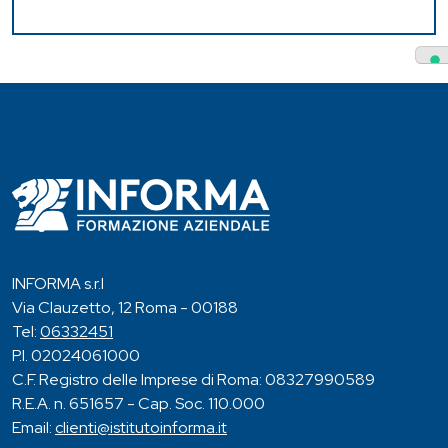
INFORMA s.r.l
Via Clauzetto, 12 Roma - 00188
Tel:
06332451
P.I. 02024061000
C.F. Registro delle Imprese di Roma: 08327990589
R.E.A. n. 651657 - Cap. Soc. 110.000
Email:
clienti@istitutoinforma.it