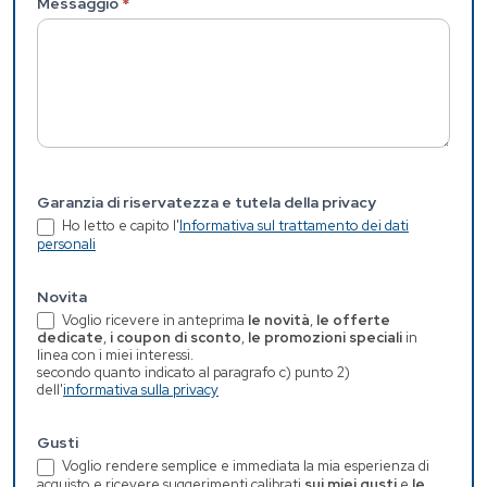
Messaggio
*
Garanzia di riservatezza e tutela della privacy
Ho letto e capito l'
Informativa sul trattamento dei dati
personali
Novita
Voglio ricevere in anteprima
le novità
,
le offerte
dedicate
,
i coupon di sconto
,
le promozioni speciali
in
linea con i miei interessi.
secondo quanto indicato al paragrafo c) punto 2)
dell'
informativa sulla privacy
Gusti
Voglio rendere semplice e immediata la mia esperienza di
acquisto e ricevere suggerimenti calibrati
sui miei gusti
e
le