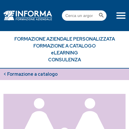
Skip
to
Search Button
Search
content
for:
FORMAZIONE AZIENDALE PERSONALIZZATA
FORMAZIONE A CATALOGO
eLEARNING
CONSULENZA
< Formazione a catalogo