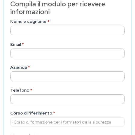
Contattaci
Compila il modulo per ricevere
informazioni
(Pagina
interna)
Nome e cognome
*
Email
*
Azienda
*
Telefono
*
Corso di riferimento
*