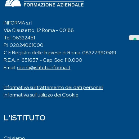
INFORMA s.r.l
Via Clauzetto, 12 Roma - 00188
Tel:
06332451
P.I. 02024061000
C.F. Registro delle Imprese di Roma: 08327990589
R.E.A. n. 651657 - Cap. Soc. 110.000
Email:
clienti@istitutoinforma.it
Informativa sul trattamento dei dati personali
Informativa sull'utilizzo dei Cookie
L'ISTITUTO
Chi siamo