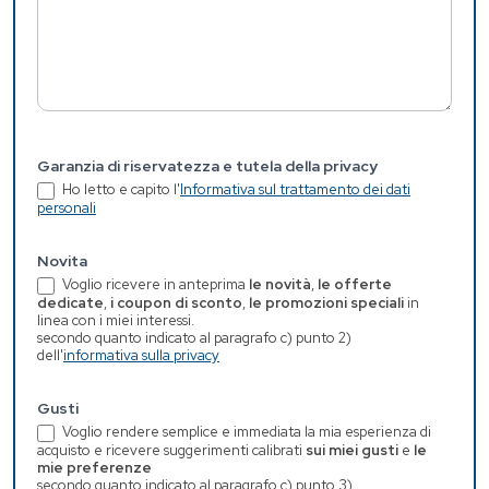
Garanzia di riservatezza e tutela della privacy
Ho letto e capito l'
Informativa sul trattamento dei dati
personali
Novita
Voglio ricevere in anteprima
le novità
,
le offerte
dedicate
,
i coupon di sconto
,
le promozioni speciali
in
linea con i miei interessi.
secondo quanto indicato al paragrafo c) punto 2)
dell'
informativa sulla privacy
Gusti
Voglio rendere semplice e immediata la mia esperienza di
acquisto e ricevere suggerimenti calibrati
sui miei gusti
e
le
mie preferenze
secondo quanto indicato al paragrafo c) punto 3)