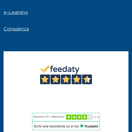
e-Learning
Consulenza
4,6
/5
46
Recensioni