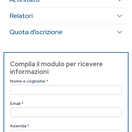
Relatori
Quota d'iscrizione
Contattaci
Compila il modulo per ricevere
informazioni
(Pagina
interna)
Nome e cognome
*
Email
*
Azienda
*