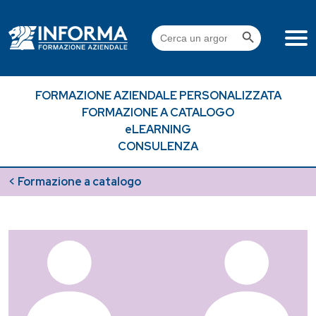
Skip
to
Search Button
Search
content
for:
FORMAZIONE AZIENDALE PERSONALIZZATA
FORMAZIONE A CATALOGO
eLEARNING
CONSULENZA
< Formazione a catalogo