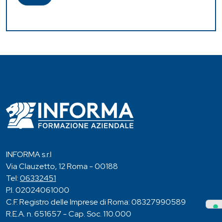
INFORMA s.r.l
Via Clauzetto, 12 Roma - 00188
Tel:
06332451
P.I. 02024061000
C.F. Registro delle Imprese di Roma: 08327990589
R.E.A. n. 651657 - Cap. Soc. 110.000