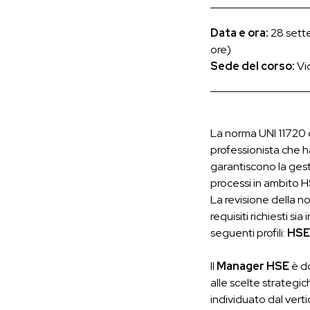
Data e ora:
28 sette
ore)
Sede del corso:
Vi
La norma UNI 11720 d
professionista che 
garantiscono la gest
processi in ambito H
La revisione della n
requisiti richiesti s
seguenti profili:
HSE
Il
Manager HSE
è d
alle scelte strategic
individuato dal verti