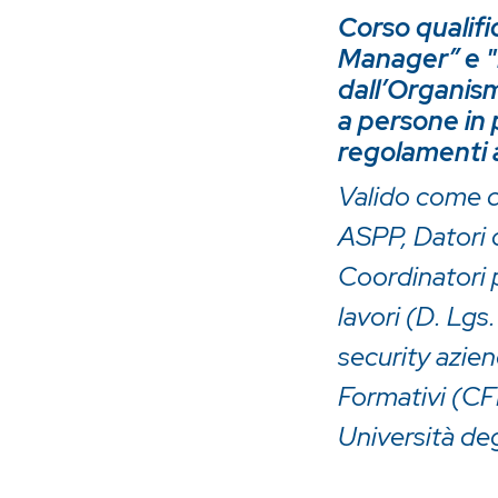
Corso qualifi
Manager” e "H
dall’Organism
a persone in p
regolamenti a
Valido come 
ASPP, Datori d
Coordinatori 
lavori (D. Lgs
security azien
Formativi (CF
Università de