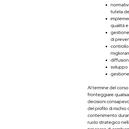
normativa
tutela d
implemen
qualità 
gestione 
di preve
controllo
miglioram
diffusion
sviluppo
gestione
Al termine del corso 
fronteggiare qualsia
decisioni consapevo
del profilo di rischi
contenimento durante
ruolo strategico nel