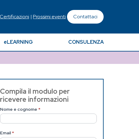
 Certificazioni
|
Prossimi eventi
Contattaci
eLEARNING
CONSULENZA
Contattaci
Compila il modulo per
ricevere informazioni
(Pagina
Nome e cognome
*
interna)
Email
*