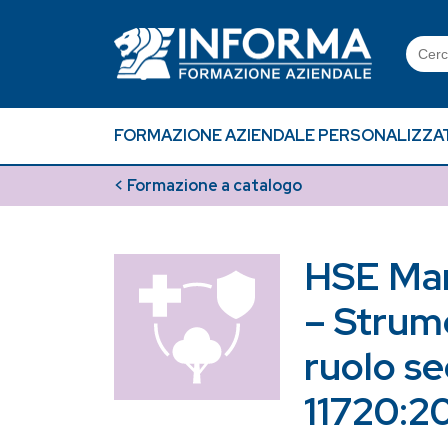
Skip
to
Searc
content
for:
FORMAZIONE AZIENDALE PERSONALIZZA
< Formazione a catalogo
HSE Man
– Strume
ruolo s
11720:2