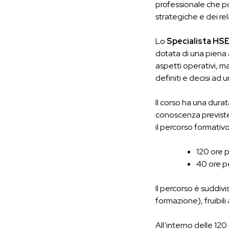
professionale che po
strategiche e dei rel
Lo
Specialista HS
dotata di una piena
aspetti operativi, ma
definiti e decisi ad 
Il corso ha una dura
conoscenza previste
il percorso formativo
120 ore 
40 ore pe
Il percorso è suddivi
formazione), fruibil
All’interno delle 120 