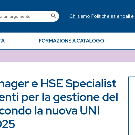
Search Button
h
Chi siamo
Politiche aziendali e
TA
FORMAZIONE A CATALOGO
ager e HSE Specialist
nti per la gestione del
econdo la nuova UNI
025