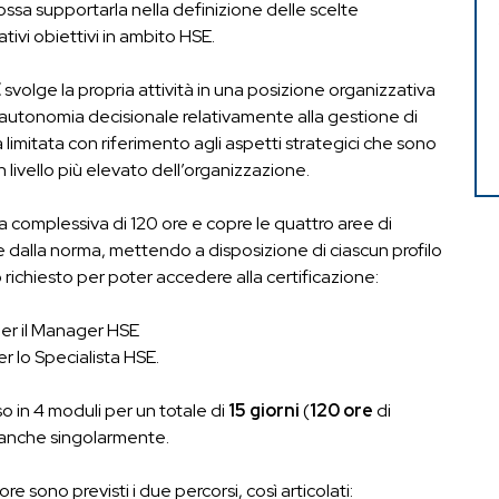
ssa supportarla nella definizione delle scelte
ativi obiettivi in ambito HSE.
E
svolge la propria attività in una posizione organizzativa
 autonomia decisionale relativamente alla gestione di
 limitata con riferimento agli aspetti strategici che sono
un livello più elevato dell’organizzazione.
ta complessiva di 120 ore e copre le quattro aree di
 dalla norma, mettendo a disposizione di ciascun profilo
 richiesto per poter accedere alla certificazione:
per il Manager HSE
r lo Specialista HSE.
so in 4 moduli per un totale di
15 giorni
(
120 ore
di
i anche singolarmente.
ore sono previsti i due percorsi, così articolati: