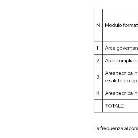
N
Modulo format
1
Area governan
2
Area complian
Area tecnica in
3
e salute occup
4
Area tecnica i
TOTALE
La frequenza al cor