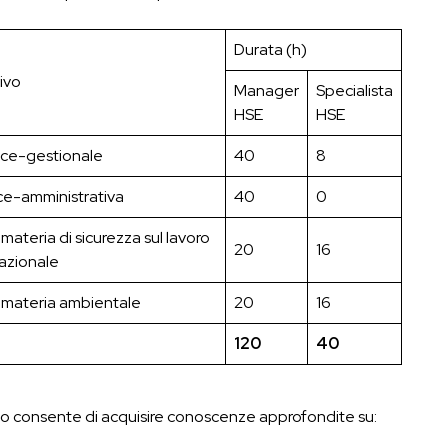
Durata (h)
ivo
Manager
Specialista
HSE
HSE
ce-gestionale
40
8
ce-amministrativa
40
0
 materia di sicurezza sul lavoro
20
16
azionale
n materia ambientale
20
16
120
40
so consente di acquisire conoscenze approfondite su: