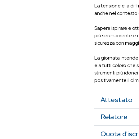
La tensione e la dif
anche nel contesto d
Sapere ispirare e ot
più serenamente e riu
sicurezza con maggior
La giornata intende f
e a tutti coloro che 
strumenti più idonei
positivamente il clim
Attestato
Relatore
Quota d'iscr