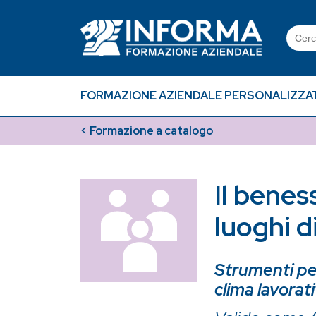
Skip
to
Searc
content
for:
FORMAZIONE AZIENDALE PERSONALIZZA
< Formazione a catalogo
Il benes
luoghi d
Strumenti per 
clima lavorat