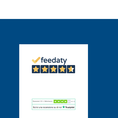
4,6
/5
46
Recensioni