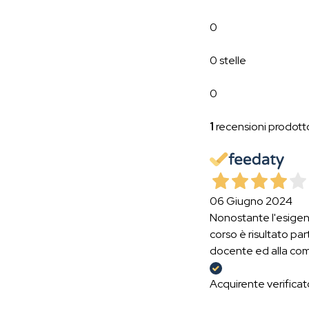
0
0 stelle
0
1
recensioni prodott
06 Giugno 2024
Nonostante l'esigenz
corso è risultato part
docente ed alla com
Acquirente verificat