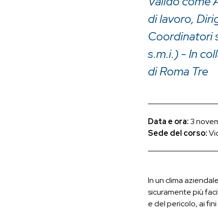
Valido come 
di lavoro, Dir
Coordinatori s
s.m.i.) - In c
di Roma Tre
Data e ora:
3 novemb
Sede del corso:
Vi
In un clima aziendale 
sicuramente più facil
e del pericolo, ai fi