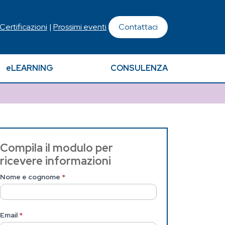
 Certificazioni
|
Prossimi eventi
Contattaci
eLEARNING
CONSULENZA
Contattaci
Compila il modulo per
ricevere informazioni
(Pagina
Nome e cognome
*
interna)
Email
*