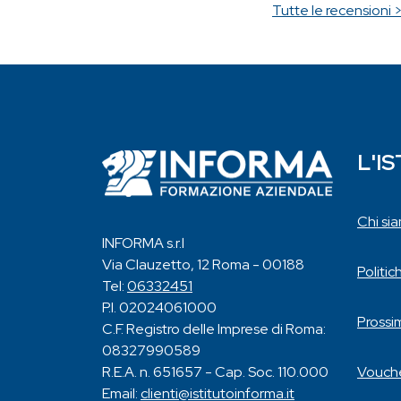
Tutte le recensioni 
L'I
Chi si
INFORMA s.r.l
Via Clauzetto, 12 Roma - 00188
Politic
Tel:
06332451
P.I. 02024061000
Prossi
C.F. Registro delle Imprese di Roma:
08327990589
Vouche
R.E.A. n. 651657 - Cap. Soc. 110.000
Email:
clienti@istitutoinforma.it