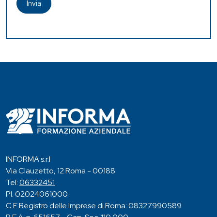
Invia
INFORMA s.r.l
Via Clauzetto, 12 Roma - 00188
Tel:
06332451
P.I. 02024061000
C.F. Registro delle Imprese di Roma: 08327990589