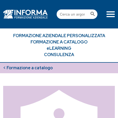
Skip
to
Search Button
Search
content
for:
FORMAZIONE AZIENDALE PERSONALIZZATA
FORMAZIONE A CATALOGO
eLEARNING
CONSULENZA
< Formazione a catalogo