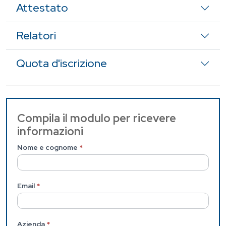
Attestato
Relatori
Quota d'iscrizione
Contattaci
Compila il modulo per ricevere
informazioni
(Pagina
interna)
Nome e cognome
*
Email
*
Azienda
*