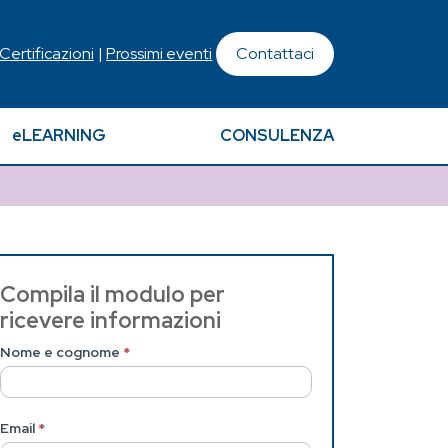
 Certificazioni
|
Prossimi eventi
Contattaci
eLEARNING
CONSULENZA
Contattaci
Compila il modulo per
ricevere informazioni
(Pagina
Nome e cognome
*
interna)
Email
*