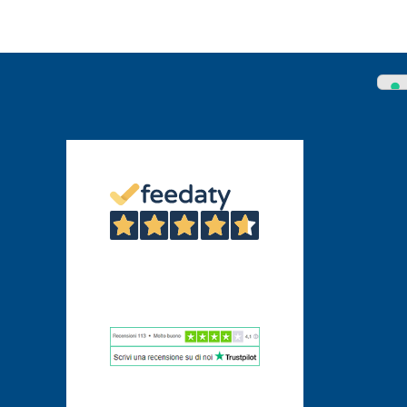
4,6
/5
46
Recensioni