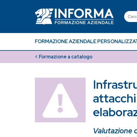
Skip
to
Searc
content
for:
FORMAZIONE AZIENDALE PERSONALIZZA
< Formazione a catalogo
Infrastr
attacchi 
elabora
Valutazione d