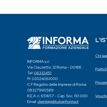
L'I
Chi si
INFORMA s.r.l
Via Clauzetto, 12 Roma - 00188
Politic
Tel:
06332451
P.I. 02024061000
Prossi
C.F. Registro delle Imprese di Roma:
08327990589
Vouche
R.E.A. n. 651657 - Cap. Soc. 110.000
Email:
clienti@istitutoinforma.it