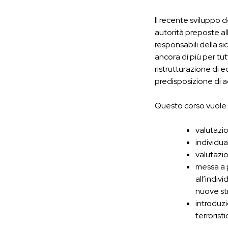
Il recente sviluppo d
autorità preposte al
responsabili della sic
ancora di più per tu
ristrutturazione di e
predisposizione di a
Questo corso vuole for
valutazio
individua
valutazi
messa a p
all’indiv
nuove st
introduzi
terroristic