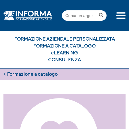
Skip
to
Search Button
Search
content
for:
FORMAZIONE AZIENDALE PERSONALIZZATA
FORMAZIONE A CATALOGO
eLEARNING
CONSULENZA
< Formazione a catalogo