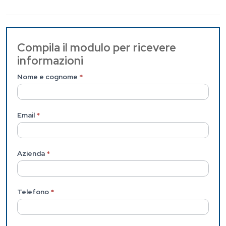
Contattaci
Compila il modulo per ricevere
informazioni
(Pagina
interna)
Nome e cognome
*
Email
*
Azienda
*
Telefono
*