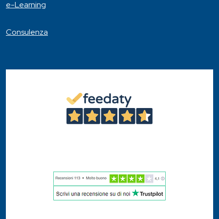
e-Learning
Consulenza
4,6
/5
46
Recensioni