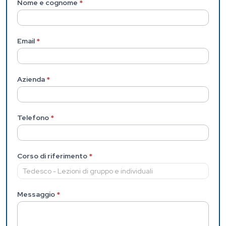
interna)
Nome e cognome
*
Email
*
Azienda
*
Telefono
*
Corso di riferimento
*
Messaggio
*