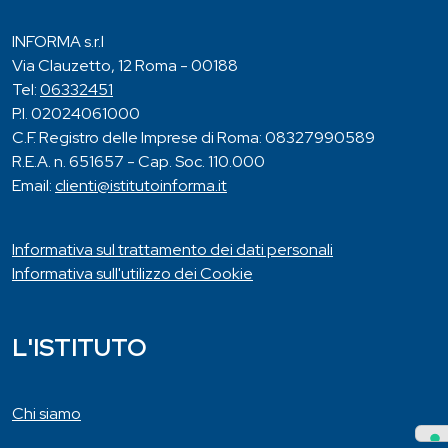
INFORMA s.r.l
Via Clauzetto, 12 Roma - 00188
Tel:
06332451
P.I. 02024061000
C.F. Registro delle Imprese di Roma: 08327990589
R.E.A. n. 651657 - Cap. Soc. 110.000
Email:
clienti@istitutoinforma.it
Informativa sul trattamento dei dati personali
Informativa sull'utilizzo dei Cookie
L'ISTITUTO
Chi siamo