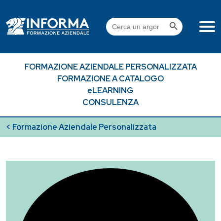
Skip
to
Search Button
Search
content
for:
FORMAZIONE AZIENDALE PERSONALIZZATA
FORMAZIONE A CATALOGO
eLEARNING
CONSULENZA
< Formazione Aziendale Personalizzata